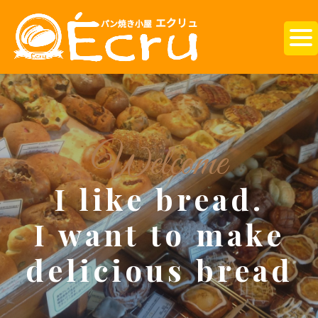
Welcome
I like bread.
I want to make
delicious bread